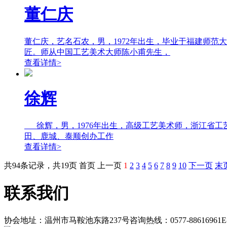
董仁庆
董仁庆，艺名石农，男，1972年出生，毕业于福建师
匠。师从中国工艺美术大师陈小甫先生，
查看详情>
徐辉
徐辉，男，1976年出生，高级工艺美术师，浙江省工艺
田、鹿城、泰顺创办工作
查看详情>
共94条记录，共19页 首页 上一页
1
2
3
4
5
6
7
8
9
10
下一页
末
联系我们
协会地址：温州市马鞍池东路237号
咨询热线：0577-88616961
E