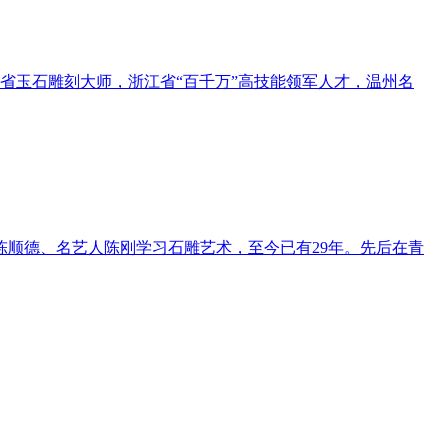
省玉石雕刻大师，浙江省“百千万”高技能领军人才，温州名
陈顺德、名艺人陈刚学习石雕艺术，至今已有29年。先后在青