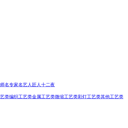
师
名专家名艺人
匠人十二夜
艺类
编织工艺类
金属工艺类
微缩工艺类
彩灯工艺类
其他工艺类