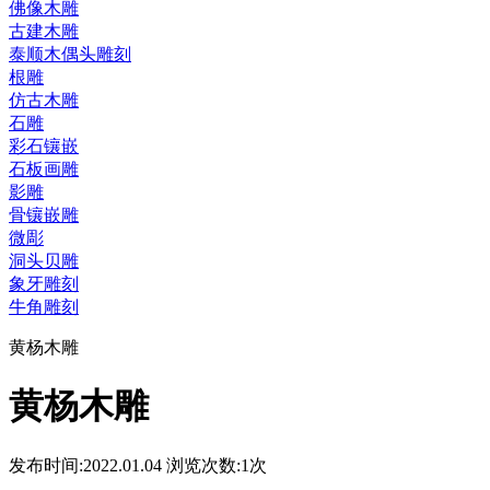
佛像木雕
古建木雕
泰顺木偶头雕刻
根雕
仿古木雕
石雕
彩石镶嵌
石板画雕
影雕
骨镶嵌雕
微彫
洞头贝雕
象牙雕刻
牛角雕刻
黄杨木雕
黄杨木雕
发布时间:2022.01.04 浏览次数:
1次