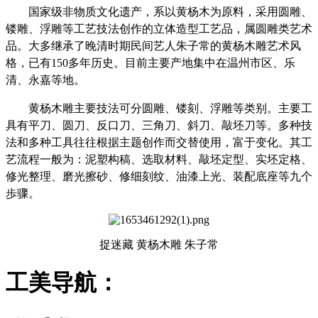
国家级非物质文化遗产，系以黄杨木为原料，采用圆雕、
镂雕、浮雕等工艺技法创作的立体造型工艺品，属圆雕类艺术
品。大多继承了晚清时期民间艺人朱子常的黄杨木雕艺术风
格，已有
150多年历史。目前主要产地集中在温州市区、乐
清、永嘉等地。
黄杨木雕主要技法可分圆雕、镂刻、浮雕等类别。主要工
具有平刀、圆刀、反口刀、三角刀、斜刀、敲坯刀等。多种技
法和多种工具往往根据主题创作而交替使用，富于变化。其工
艺流程一般为：泥塑构稿、选取材料、敲坯定型、实坯定格、
修光整理、磨光擦砂、修细刻纹、油漆上光、装配底座等九个
歩骤。
捉迷藏 黄杨木雕 朱子常
工美导航：